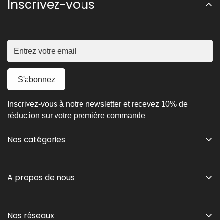
Inscrivez-vous
S'abonnez
Inscrivez-vous à notre newsletter et recevez 10% de
réduction sur votre première commande
Nos catégories
Nouveautés
A propos de nous
Chaise & tabouret
Table & table basse
Mentions légales
Nos réseaux
Chambre