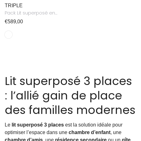
TRIPLE
Pack Lit superposé en
métal blanc 3 couchages
Prix
€589,00
90x190 avec matelas TRIPLE
habituel
Lit superposé 3 places
: l’allié gain de place
des familles modernes
Le
lit superposé 3 places
est la solution idéale pour
optimiser l’espace dans une
chambre d’enfant
, une
chambre d’amis
, une
résidence secondaire
ou un
gîte