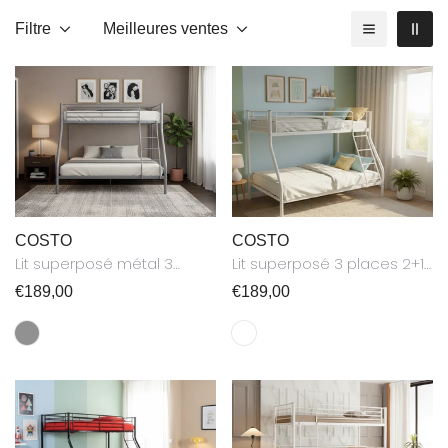
Filtre
Meilleures ventes
COSTO
COSTO
Lit superposé métal 3
Lit superposé 3 places 2+1
places 90x190 140x190 cm
métal COSTO sommier
Prix
€189,00
Prix
€189,00
Gris COSTO
inclus blanc
habituel
habituel