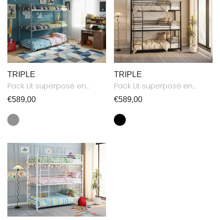
TRIPLE
TRIPLE
Pack Lit superposé en
Pack Lit superposé en
métal gris 3 couchages
métal noir 3 couchages
Prix
€589,00
Prix
€589,00
90x190 avec matelas TRIPLE
90x190 avec matelas TRIPLE
habituel
habituel